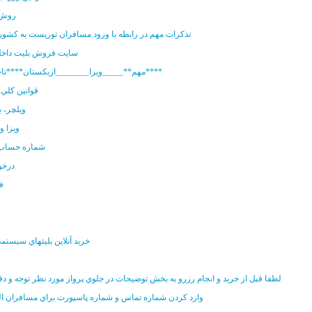
روش 
تذکرات مهم در رابطه با ورود مسافران توریست به کشو
سايت فروش بليت داخل
**مهم**_____ويزا________ازبکستان****تاجیکستان****
قوانين کلي
ويلچر، ب
ويزا و
شماره حساب
درخو
ف
خريد آنلاين بليتهاي سيستم
لطفا قبل از خريد و انجام رزرو به بخش توضيحات در جلوي پرواز مورد نظر توجه و دق
وارد کردن شماره تماس و شماره پاسپورت براي مسافران ا