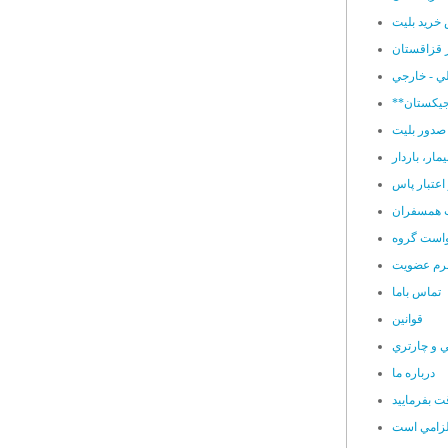
خرید بلیت
ر قزاقستان
ي - خارجي
 صدور بليت
يمار، باردار
 اعتبار پاس
 همسفران
است گروه
رم عضويت
تماس باما
قوانين
ي و چارتري
درباره ما
ت بفرماييد
لزامي است