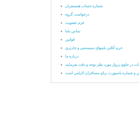
شماره حساب همسفران
درخواست گروه
فرم عضويت
تماس باما
قوانين
خريد آنلاين بليتهاي سيستمي و چارتري
درباره ما
ات در جلوي پرواز مورد نظر توجه و دقت بفرماييد
س و شماره پاسپورت براي مسافران الزامي است