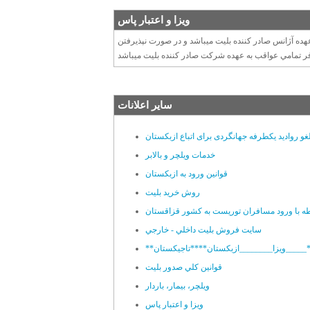
ويزا و اعتبار پاس
ت و برگشت به عهده آژانس صادر کننده بليت ميباشد و در صورت نپذيرفتن
سایر اعلانات
غو روادید یکطرفه جهانگردی برای اتباع ازبکستان
خدمات ویلچر و بالابر
قوانین ورود به ازبکستان
روش خرید بلیت
طه با ورود مسافران توریست به کشور قزاقستان
سايت فروش بليت داخلي - خارجي
قوانين کلي صدور بليت
ويلچر، بيمار، باردار
ويزا و اعتبار پاس