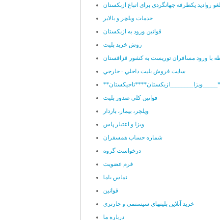
غو روادید یکطرفه جهانگردی برای اتباع ازبکستان
خدمات ویلچر و بالابر
قوانین ورود به ازبکستان
روش خرید بلیت
طه با ورود مسافران توریست به کشور قزاقستان
سايت فروش بليت داخلي - خارجي
قوانين کلي صدور بليت
ويلچر، بيمار، باردار
ويزا و اعتبار پاس
شماره حساب همسفران
درخواست گروه
فرم عضويت
تماس باما
قوانين
خريد آنلاين بليتهاي سيستمي و چارتري
درباره ما