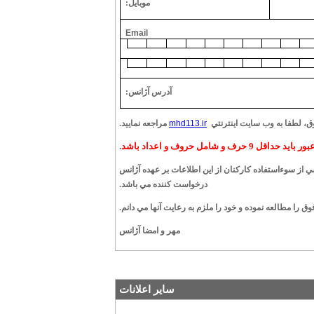
موبايل:
Email
آدرس آژانس:
، لطفا به وب سايت اينترنتي
mhd113.ir
مراجعه نماييد.
د حداقل 9 حرف و شامل حروف و اعداد باشد
.
 از سوءاستفاده کارکنان از اين اطلاعات بر عهده آژانس
درخواست کننده مي باشد.
ق را مطالعه نموده و خود را ملزم به رعايت آنها مي دانم.
مهر و امضا آژانس
سایر اعلانات