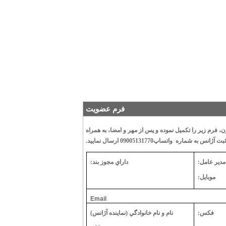
فرم عضويت
 فرم زير را تکميل نموده و پس از مهر و امضا، به همراه
بت آژانس به شماره
واتساپ09005131770 ارسال نماييد.
مدير عامل:
داراي مجوز بند:
موبايل:
Email
فکس:
نام و نام خانوادگي (نماينده آژانس)