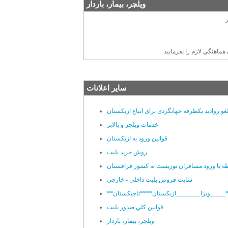
ويلچر، بيمار، باردار
سایر اعلانات
غو روادید یکطرفه جهانگردی برای اتباع ازبکستان
خدمات ویلچر و بالابر
قوانین ورود به ازبکستان
روش خرید بلیت
طه با ورود مسافران توریست به کشور قزاقستان
سايت فروش بليت داخلي - خارجي
قوانين کلي صدور بليت
ويلچر، بيمار، باردار